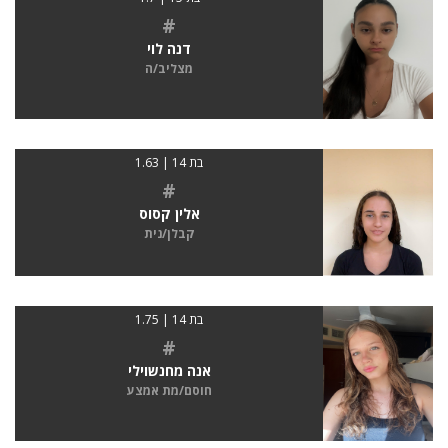
#
דנה לוי
מצליב/ה
בת 14 | 1.63
#
אלין קסוס
קבלן/נית
בת 14 | 1.75
#
אנה מחנשוילי
חוסם/מת אמצע