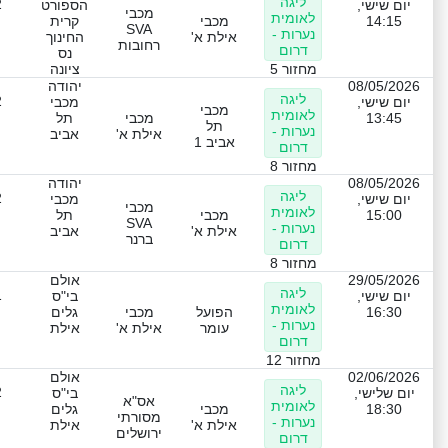
ליגה
2
יום שישי,
הספורט
מכבי
לאומית
14:15
מכבי
קרית
SVA
נערות -
אילת א'
החינוך
רחובות
דרום
נס
מחזור 5
ציונה
08/05/2026
יהודה
ליגה
2
יום שישי,
מכבי
מכבי
לאומית
13:45
מכבי
תל
תל
נערות -
אילת א'
אביב
אביב 1
דרום
מחזור 8
08/05/2026
יהודה
ליגה
2
יום שישי,
מכבי
מכבי
לאומית
15:00
מכבי
תל
SVA
נערות -
אילת א'
אביב
ברנר
דרום
מחזור 8
29/05/2026
אולם
ליגה
1
יום שישי,
בי"ס
לאומית
16:30
הפועל
מכבי
גלים
נערות -
עומר
אילת א'
אילת
דרום
מחזור 12
02/06/2026
אולם
ליגה
2
יום שלישי,
בי"ס
אס"א
לאומית
18:30
מכבי
גלים
מסורתי
נערות -
אילת א'
אילת
ירושלים
דרום