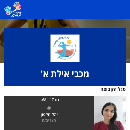
מכבי אילת א'
סגל הקבוצה
בת 17 | 1.68
#
יהל חלפון
מצליב/ה