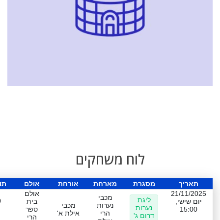
לוח משחקים
תאריך
מסגרת
מארחת
אורחת
אולם
תו
21/11/2025
אולם
מכבי
ליגת
0
יום שישי,
בית
נערות
מכבי
נערות
15:00
ספר
הרי
אילת א'
דרום ג'
הרי