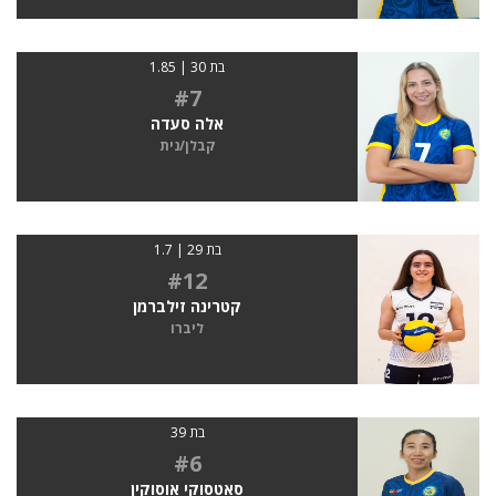
בת 30 | 1.85
#7
אלה סעדה
קבלן/נית
בת 29 | 1.7
#12
קטרינה זילברמן
ליברו
בת 39
#6
סאטסוקי אוסוקין