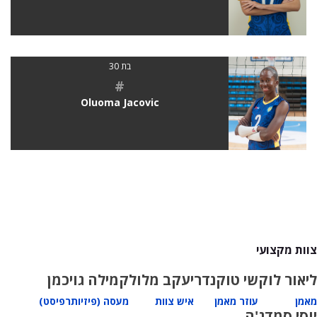
בת 30
#
Oluoma Jacovic
צוות מקצועי
ליאור לוק
שי טוקנדר
יעקב מלול
קמילה גויכמן
מאמן
עוזר מאמן
איש צוות
מעסה (פיזיותרפיסט)
יוסי סמדג'ה