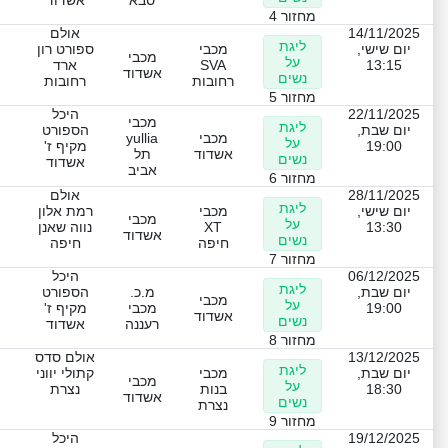
סבא
אשדוד
מחזור 4
14/11/2025
אולם
ליגת
יום שישי,
מכבי
ספורט רון
מכבי
על
13:15
SVA
ארד
אשדוד
נשים
רחובות
רחובות
מחזור 5
22/11/2025
היכל
מכבי
ליגת
יום שבת,
הספורט
מכבי
yullia
על
19:00
מקיף ז'
אשדוד
תל
נשים
אשדוד
אביב
מחזור 6
28/11/2025
אולם
ליגת
יום שישי,
מכבי
רמת אלון
מכבי
על
13:30
XT
נווה שאנן
אשדוד
נשים
חיפה
חיפה
מחזור 7
06/12/2025
היכל
ליגת
יום שבת,
מ.כ.
הספורט
מכבי
על
19:00
מכבי
מקיף ז'
אשדוד
נשים
רעננה
אשדוד
מחזור 8
13/12/2025
אולם סדס
ליגת
יום שבת,
מכבי
קתולי יווני
מכבי
על
18:30
בנות
נצרת
אשדוד
נשים
נצרת
מחזור 9
19/12/2025
היכל