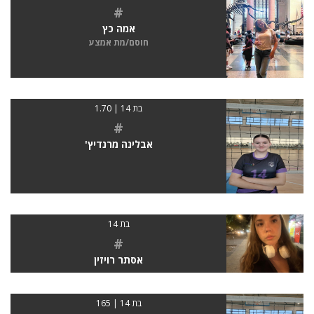
#
אמה כץ
חוסם/מת אמצע
בת 14 | 1.70
#
אבלינה מרנדיץ'
בת 14
#
אסתר רויזין
בת 14 | 165