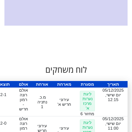
לוח משחקים
תאריך
מסגרת
מארחת
אורחת
אולם
תוצא
05/12/2025
אולם
ליגת
2-1
יום שישי,
רונה
מ.כ.
נערות
12:15
עירוני
רמון
נתניה
מרכז
חריש א'
-
1
א'
חריש
מחזור 6
05/12/2025
אולם
ליגת
2-0
יום שישי,
רונה
עירוני
נערות
11:00
עירוני
רמון
חריש