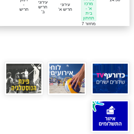
עירוני
מרכז
עירוני
-
חריש
א' -
חריש א'
חריש
ב'
בית
תחתון
מחזור 7