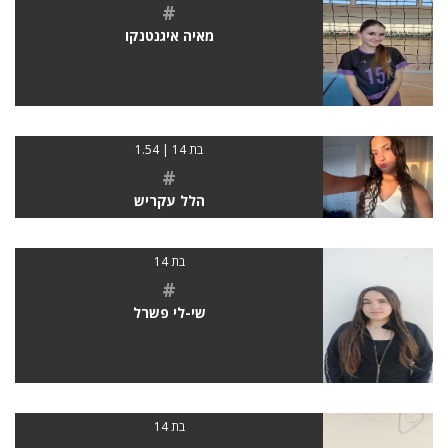
#
מאיה איגנטנקו
בת 14 | 1.54
#
הלל עקריש
בת 14
#
שי-לי פשרל
בת 14