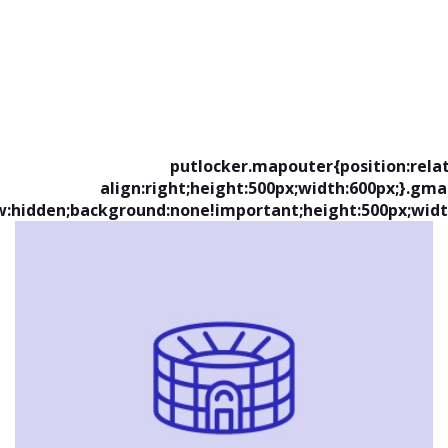
putlocker.mapouter{position:relat
align:right;height:500px;width:600px;}.gm
w:hidden;background:none!important;height:500px;widt