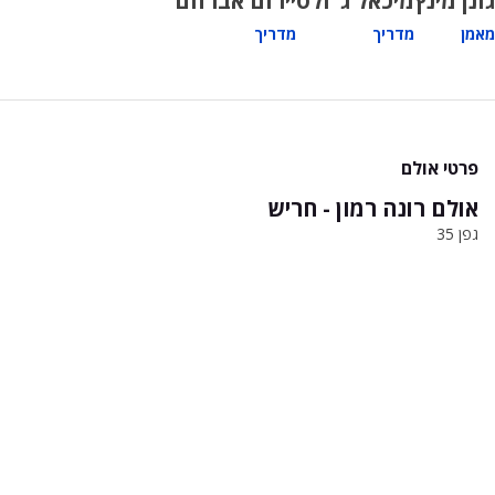
גונן מינץ
מיכאל ג"ולס
יירום אברהם
מאמן
מדריך
מדריך
פרטי אולם
אולם רונה רמון - חריש
גפן 35