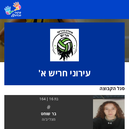
עירוני חריש א'
סגל הקבוצה
בת 16 | 164
#
בר שוחט
מצליב/ה