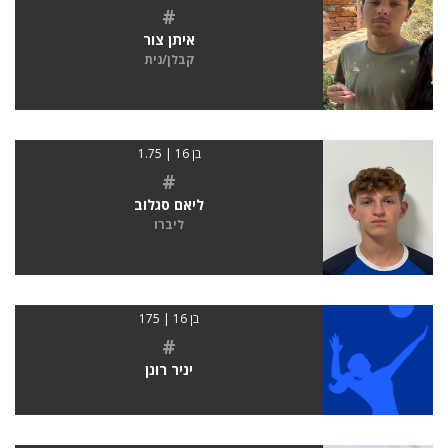
#
איתן צור
קבלן/נית
בן 16 | 1.75
#
ליאם סגלוב
ליברו
בן 16 | 175
#
יניר רונן