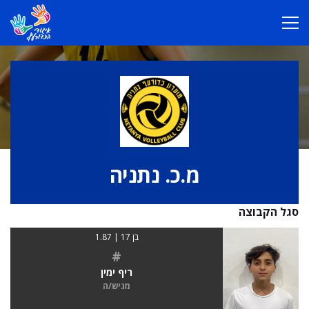
מ.כ. נתניה
סגל הקבוצה
בן 17 | 1.87
#
ריף ימין
מגיש/ה