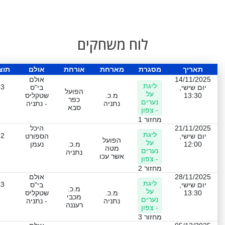
לוח משחקים
תאריך
מסגרת
מארחת
אורחת
אולם
תוצ
14/11/2025
אולם
ליגת
-3
יום שישי,
בי"ס
הפועל
על
13:30
מ.כ.
שטקליס
כפר
נערים
נתניה
- נתניה
סבא
- צפון
מחזור 1
21/11/2025
היכל
ליגת
-2
יום שישי,
הספורט
הפועל
על
12:00
מ.כ.
נעמן
מטה
נערים
נתניה
אשר עכו
- צפון
מחזור 2
28/11/2025
אולם
ליגת
-3
יום שישי,
בי"ס
מ.כ.
על
13:30
מ.כ.
שטקליס
מכבי
נערים
נתניה
- נתניה
רעננה
- צפון
מחזור 3