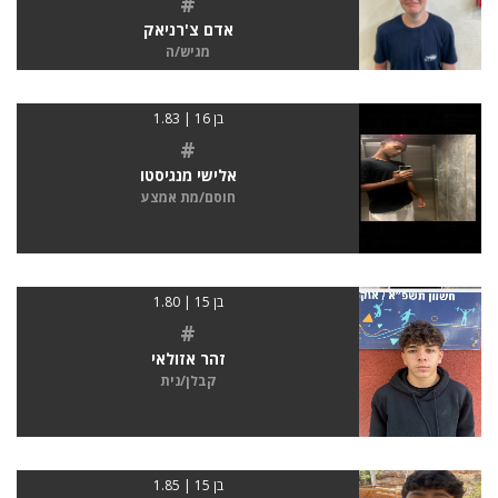
#
אדם צ'רניאק
מגיש/ה
בן 16 | 1.83
#
אלישי מנגיסטו
חוסם/מת אמצע
בן 15 | 1.80
#
זהר אזולאי
קבלן/נית
בן 15 | 1.85