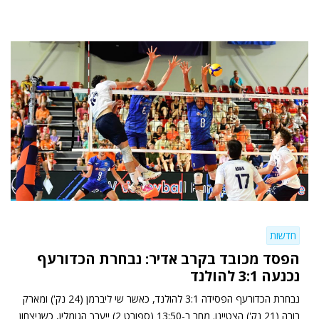
חדשות
הפסד מכובד בקרב אדיר: נבחרת הכדורעף
נכנעה 3:1 להולנד
נבחרת הכדורעף הפסידה 3:1 להולנד, כאשר שי ליברמן (24 נק') ומארק
רורה (21 נק') הצטיינו. מחר ב-13:50 (ספורט 2) ייערך הגומלין, כשניצחון