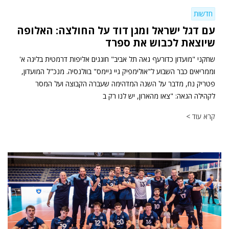
חדשות
עם דגל ישראל ומגן דוד על החולצה: האלופה
שיוצאת לכבוש את ספרד
שחקני "מועדון כדורעף גאה תל אביב" חוגגים אליפות דרמטית בליגה א'
וממריאים כבר השבוע ל"אולימפיק גיי גיימס" בוולנסיה. מנכ"ל המועדון,
פטריק נח, מדבר על השנה המדהימה שעברה הקבוצה ועל המסר
לקהילה הגאה: "צאו מהארון, יש לנו רק ב
קרא עוד >