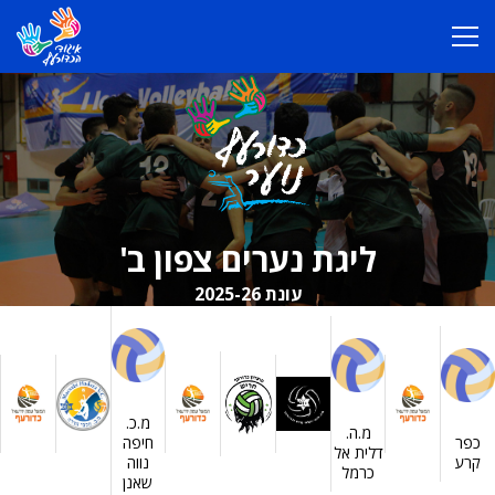
ליגת נערים צפון ב'
עונת 2025-26
מ.כ.
מ.ה.
כפר
חיפה
דלית אל
קרע
נווה
כרמל
שאנן