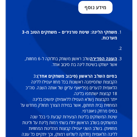
מידע נוסף
משחקי הליגה: שיטת טורנירים – משחקים הטוב מ-3
מערכות.
העונה הסדירה
שלב ראשון משוחק בחלוקה ל-6 מחוזות,
אשר ישחקו בשיטת ליגה בת סיבוב אחד.
בסיום השלב הראשון (סיבוב משחקים אחד):
3
הקבוצות שתסיימנה ראשונות בכל מחוז יעפילו לליגה
הלאומית לנערים (פלייאוף עליון) של אותה השנה. סה"כ
18 קבוצות ישתתפו בליגה.
ייתר הקבוצות (שלא העפילו ללאומית) ימשיכו בליגה
המחוזית (בית תחתון), אשר במידת הצורך תחולק מחדש על
בסיס מרחק גיאוגרפי.
שיטת המשחקים בליגות הצעירות קובעת כי בכל שנה
המשחקים בשלב הראשון יחלו בשתי רמות (ליגת על וליגות
מחוזיות). בשלב השני יעפילו קבוצות מהליגות המחוזיות
לליגה הלאומית (חלוקה לשלוש רמות), וכך יתקיים כל עונה