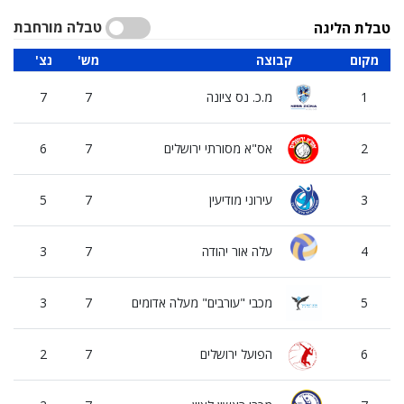
טבלה מורחבת
טבלת הליגה
מקום
קבוצה
'מש
'נצ
'ה
1
מ.כ. נס ציונה
7
7
0
2
אס"א מסורתי ירושלים
7
6
1
3
עירוני מודיעין
7
5
2
4
עלה אור יהודה
7
3
4
5
מכבי "עורבים" מעלה אדומים
7
3
4
6
הפועל ירושלים
7
2
5