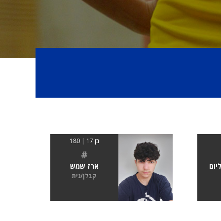
בן 17 | 180
#
יום
ארז שמש
קבלן/נית