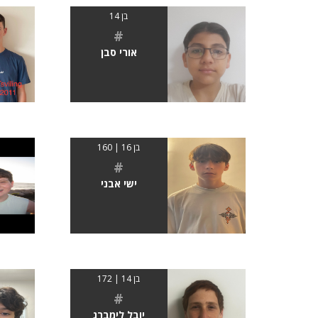
בן 14
#
אורי סבן
בן 16 | 160
#
ישי אבני
בן 14 | 172
#
יובל לימברג