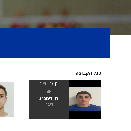
סגל הקבוצה
בן 16 | 173
#
רון לימברג
ליברו