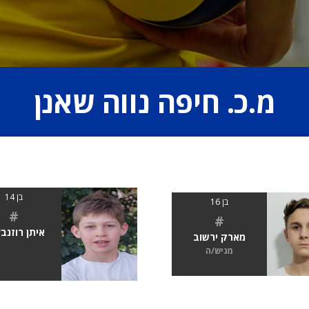
מ.כ. חיפה נווה שאנן
בן 14
בן 16
#
#
איתן רוזנבל
מארק ירשוב
מגיש/ה