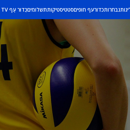
יגות
נבחרות
כדורעף חופים
סטטיסטיקות
תשלומים
כַּדוּר עָף TV