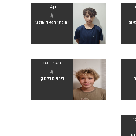
בן 14
#
אום
יהונתן רפאל אולגן
בן 14 | 160
#
ב
לירוי גודלסקי
מן