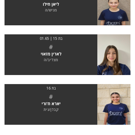
ליאן חילו
מגיש/ה
בת 15 | 01.65
#
לארין מזאוי
מצליב/ה
בת 16
#
יארא ח'ורי
קבלן/נית