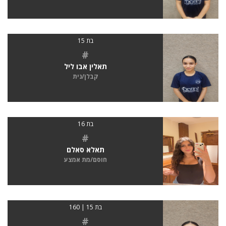
בת 15
#
תאלין אבו ליל
קבלן/נית
בת 16
#
תאלא סאלם
חוסם/מת אמצע
בת 15 | 160
#