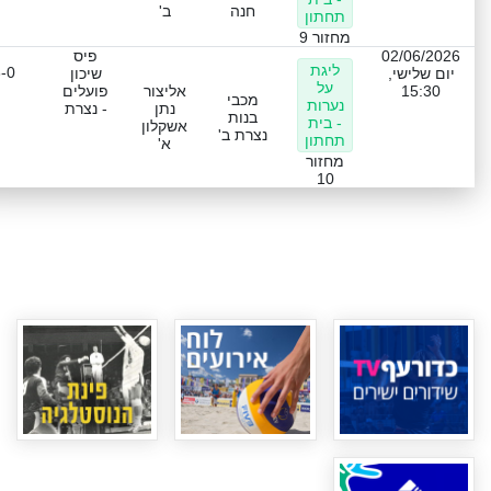
חנה
ב'
תחתון
מחזור 9
02/06/2026
פיס
ליגת
-0
יום שלישי,
שיכון
על
15:30
אליצור
פועלים
מכבי
נערות
נתן
- נצרת
בנות
- בית
אשקלון
נצרת ב'
תחתון
א'
מחזור
10