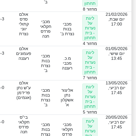
ב'
תחתון
מחזור 8
21/02/2026
אולם
ליגת
-3
יום שבת,
סדס
מכבי
על
17:00
מכבי
קתולי
חקלאי
נערות
בנות
יווני
פרדס
- בית
נצרת ב'
נצרת
חנה
תחתון
מחזור 4
01/05/2026
אולם
ליגת
-3
יום שישי,
פעמונים
מכבי
על
13:45
מ.כ.
רעננה
בנות
נערות
מכבי
נצרת
- בית
רעננה
ב'
תחתון
מחזור 7
13/05/2026
אולם
ליגת
-0
יום רביעי,
ע"ש נתן
אליצור
מכבי
על
17:45
פרידמן
נתן
בנות
נערות
(אגמים)
אשקלון
נצרת
- בית
א'
ב'
תחתון
מחזור 5
20/05/2026
בי"ס
ליגת
-0
יום רביעי,
חקלאי
מכבי
מכבי
על
17:45
פרדס
חקלאי
בנות
נערות
חנה
פרדס
נצרת
- בית