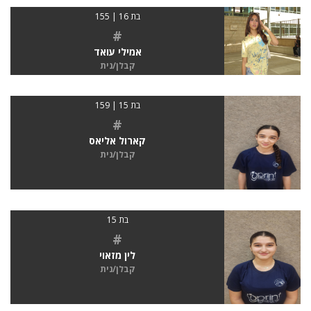
בת 16 | 155
#
אמילי עואד
קבלן/נית
בת 15 | 159
#
קארול אליאס
קבלן/נית
בת 15
#
לין מזאוי
קבלן/נית