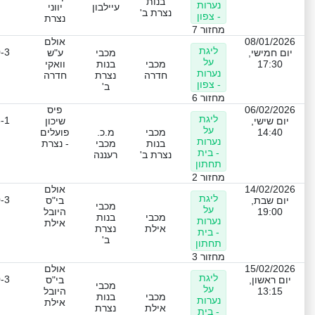
בנות
נערות
עיילבון
יווני
נצרת ב'
- צפון
נצרת
מחזור 7
08/01/2026
אולם
ליגת
-3
יום חמישי,
מכבי
ע"ש
על
17:30
מכבי
בנות
וואקי
נערות
חדרה
נצרת
חדרה
- צפון
ב'
מחזור 6
06/02/2026
פיס
ליגת
-1
יום שישי,
שיכון
על
14:40
מכבי
מ.כ.
פועלים
נערות
בנות
מכבי
- נצרת
- בית
נצרת ב'
רעננה
תחתון
מחזור 2
14/02/2026
אולם
ליגת
-3
יום שבת,
בי"ס
מכבי
על
19:00
היובל
מכבי
בנות
נערות
אילת
אילת
נצרת
- בית
ב'
תחתון
מחזור 3
15/02/2026
אולם
ליגת
-3
יום ראשון,
בי"ס
מכבי
על
13:15
היובל
מכבי
בנות
נערות
אילת
אילת
נצרת
- בית