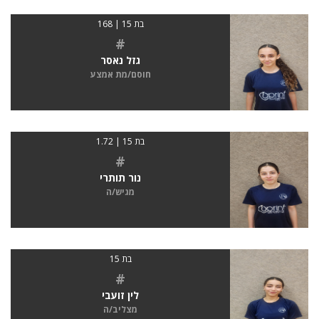
בת 15 | 168
#
גזל נאסר
חוסם/מת אמצע
בת 15 | 1.72
#
נור תותרי
מגיש/ה
בת 15
#
לין זועבי
מצליב/ה