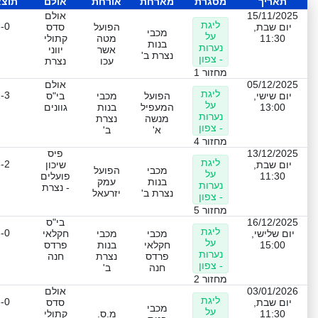
תאריך
מסגרת
מארחת
אורחת
אולם
תוצ
15/11/2025
אולם
ליגת
-0
יום שבת,
הפועל
סדס
מכבי
על
11:30
מטה
קתולי
בנות
נערות
אשר
יווני
נצרת ב'
- צפון
עכו
נצרת
מחזור 1
05/12/2025
אולם
ליגת
-3
יום שישי,
הפועל
מכבי
בי"ס
על
13:00
המעפיל
בנות
גוונים
נערות
מנשה
נצרת
- צפון
א'
ב'
מחזור 4
13/12/2025
פיס
ליגת
-2
יום שבת,
שיכון
מכבי
הפועל
על
11:30
פועלים
בנות
עמק
נערות
- נצרת
נצרת ב'
יזרעאל
- צפון
מחזור 5
16/12/2025
בי"ס
ליגת
-0
יום שלישי,
מכבי
מכבי
חקלאי
על
15:00
חקלאי
בנות
פרדס
נערות
פרדס
נצרת
חנה
- צפון
חנה
ב'
מחזור 2
03/01/2026
אולם
ליגת
-0
יום שבת,
סדס
מכבי
על
11:30
מ.ס.
קתולי