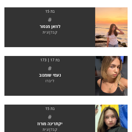
בת 15
#
לוזאן מנסור
קבלן/נית
בת 17 | 173
#
נעמי שומנוב
ליברו
בת 15
#
יקתרינה מורוז
קבלן/נית