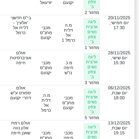
צפון
יקנעם
יזרעאל
ב'
מחזור 2
20/11/2025
בי"ס חדשני
ליגה
יום חמישי,
'אלעין' -
מ.ה
ארצית
17:30
מכבי
דלית אל
דלית
נשים
מתנ"ס
כרמל
אל
צפון
יקנעם
כרמל 1
ב'
מחזור 1
28/11/2025
אולם
ליגה
יום שישי,
אוניברסיטת
ארצית
15:30
מ.כ.
מכבי
חיפה
נשים
חיפה
מתנ"ס
צפון
נו"ש
יקנעם
ב'
מחזור 3
06/12/2025
אולם
ליגה
יום שבת,
ספורט ע"ש
מ.ה.
ארצית
18:00
מכבי
דהרי יקנעם
דלית
נשים
מתנ"ס
אל
צפון
יקנעם
כרמל
ב'
מחזור 5
13/12/2025
אולם רמת
ליגה
יום שבת,
אלון נווה
ארצית
19:15
מכבי
מכבי
שאנן חיפה
נשים
חיפה
מתנ"ס