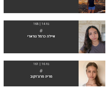
בת 14 | 168
#
איילה כרמל גורארי
בת 16 | 161
#
מריה מרצ'וקוב