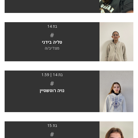
בת 14
#
טליה בידני
מצליב/ה
בת 14 | 1.59
#
נויה רוטשטיין
בת 15
#