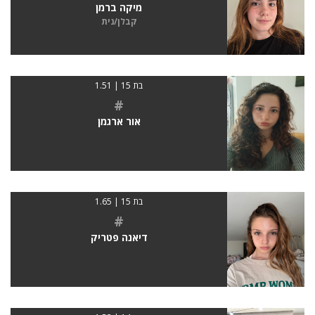
מיקה ברמן
קבלן/נית
בת 15 | 1.51
#
אור ארגמן
בת 15 | 1.65
#
דיאנה פטריק