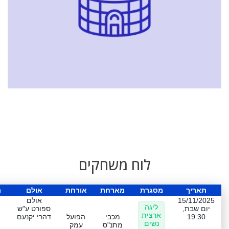
לוח משחקים
תאריך
מסגרת
מארחת
אורחת
אולם
ת
15/11/2025
אולם
ליגה
יום שבת,
ספורט ע"ש
ארצית
19:30
מכבי
הפועל
דהרי יקנעם
נשים
מתנ"ס
עמק