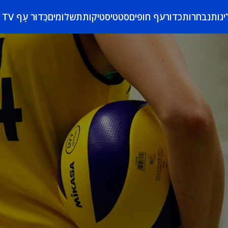
יגות
נבחרות
כדורעף חופים
סטטיסטיקות
תשלומים
כַּדוּר עָף TV