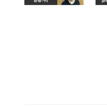
יאן
גילי שלום