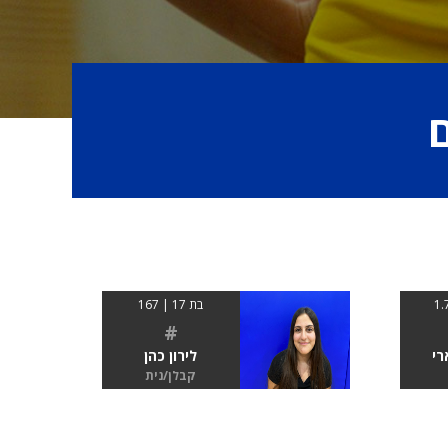
בת 17 | 167
#
רי
לירון כהן
קבלן/נית