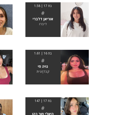
בת 17 | 1.58
#
אוריאן דלברי
ליברו
בת 16 | 1.61
#
נויה חי
קבלן/נית
בת 17 | 147
#
היאלי מור כהן