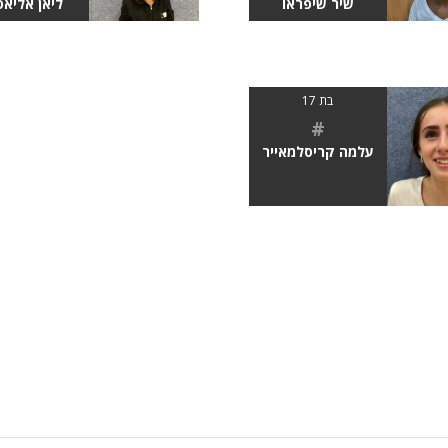
שיר שיפראו
ליאן אליאס
בת 17
#
עלמה קריסלמאייר