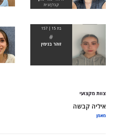
קבלן/נית
בת 15 | 157
#
זוהר בנימין
צוות מקצועי
איליה קבשה
מאמן