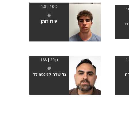
בן 18 | 1.8
#
עידו דותן
ת
בן 39 | 188
#
לח
גל שדה קניגספילד