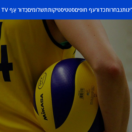
יגות
נבחרות
כדורעף חופים
סטטיסטיקות
תשלומים
כַּדוּר עָף TV