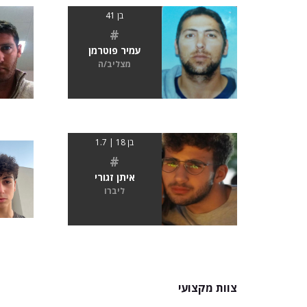
בן 41
#
עמיר פוטרמן
מצליב/ה
בן 18 | 1.7
#
איתן זגורי
ליברו
צוות מקצועי