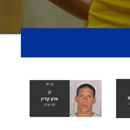
בן 41
#
ם
אלון קליין
מגיש/ה