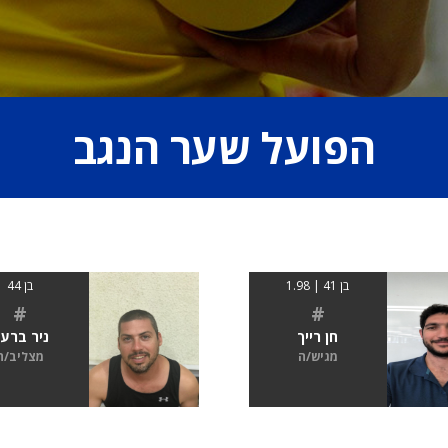
הפועל שער הנגב
בן 41 | 1.98
בן 44
#
#
חן רייך
ניר ברע
מגיש/ה
מצליב/ה