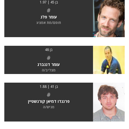
בן 45 | 1.97
#
עומר פלג
חוסם/מת אמצע
בן 48
#
עומר דננברג
מצליב/ה
בן 41 | 1.88
#
פרננדו דמיאן קורנשטיין
מגיש/ה