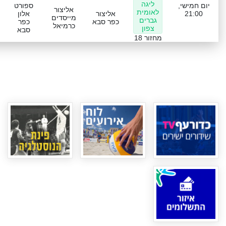
ליגה
יום חמישי,
ספורט
אליצור
לאומית
21:00
אליצור
אלון
מייסדים
גברים
כפר סבא
כפר
כרמיאל
צפון
סבא
מחזור 18