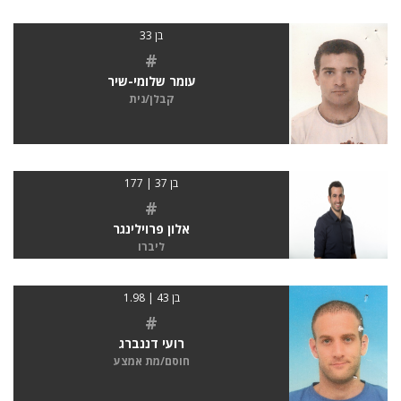
בן 33
#
עומר שלומי-שיר
קבלן/נית
בן 37 | 177
#
אלון פרוילינגר
ליברו
בן 43 | 1.98
#
רועי דננברג
חוסם/מת אמצע