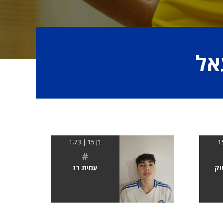
אל
בן 15 | 1.73
#
וק
עמית רז