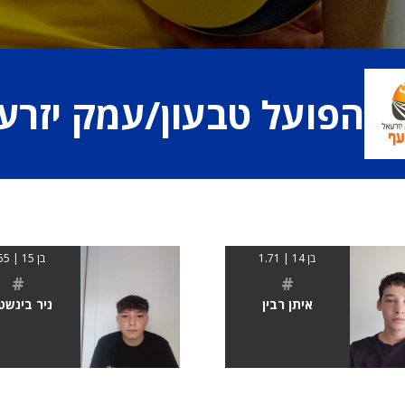
הפועל טבעון/עמק יזרע
בן 14 | 1.71
בן 15 | 155
#
#
איתן רבין
ניר בינשט