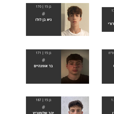
בן 15 | 170
#
גיא בן לולו
רורי
בן 15 | 171
#
בר אופנהיים
בן 15 | 187
#
ן
יהב שלומוביץ