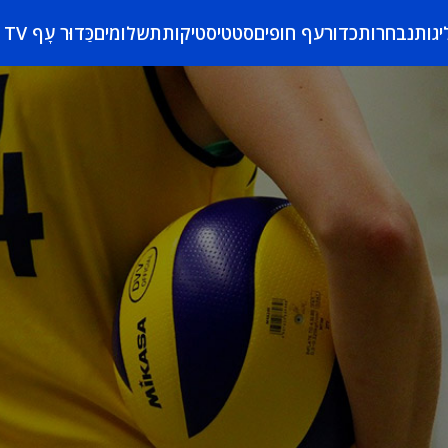
יגות
נבחרות
כדורעף חופים
סטטיסטיקות
תשלומים
כַּדוּר עָף TV