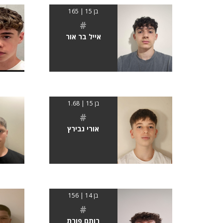
בן 15 | 165
#
אייל בר אור
בן 15 | 1.68
#
אורי גבירץ
בן 14 | 156
#
רותם פורת