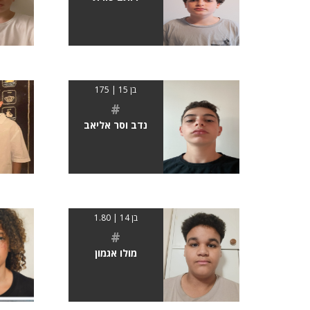
בן 15 | 175
#
נדב וסר אליאב
בן 14 | 1.80
#
מולו אגמון