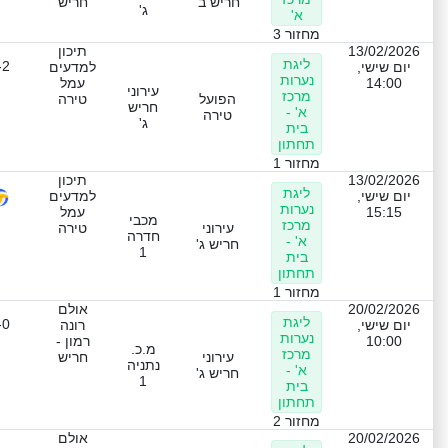
חריש ב'
חריש
ג'
א'
מחזור 3
13/02/2026
תיכון
ליגת
-2
יום שישי,
למדעים
נערות
14:00
עמל
עירוני
מרכז
הפועל
טירה
חריש
א' -
טירה
ג'
בית
תחתון
מחזור 1
13/02/2026
תיכון
ליגת
יום שישי,
למדעים
נערות
15:15
עמל
מכבי
מרכז
עירוני
טירה
חדרה
א' -
חריש ג'
1
בית
תחתון
מחזור 1
20/02/2026
אולם
ליגת
-0
יום שישי,
רונה
נערות
10:00
רמון -
מ.כ.
מרכז
עירוני
חריש
נתניה
א' -
חריש ג'
1
בית
תחתון
מחזור 2
20/02/2026
אולם