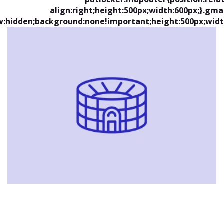
align:right;height:500px;width:600px;}.gm
w:hidden;background:none!important;height:500px;widt