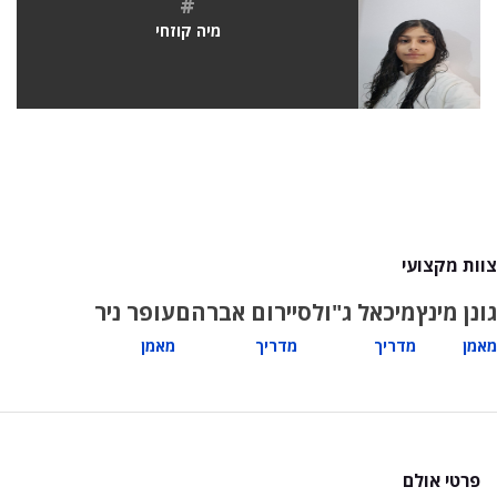
#
מיה קוזחי
צוות מקצועי
גונן מינץ
מיכאל ג"ולס
יירום אברהם
עופר ניר
מאמן
מדריך
מדריך
מאמן
פרטי אולם