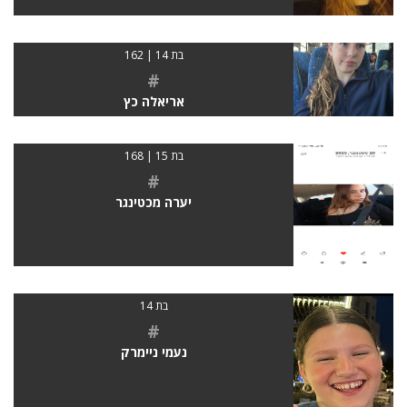
בת 14 | 162
#
אריאלה כץ
בת 15 | 168
#
יערה מכטינגר
בת 14
#
נעמי ניימרק