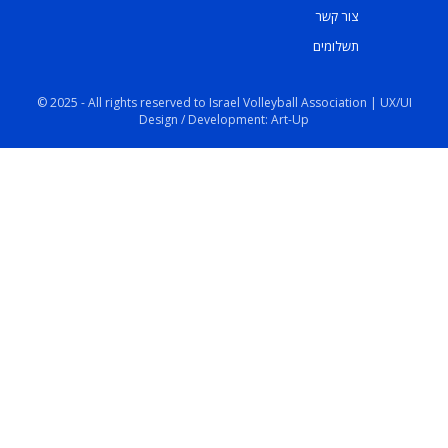
צור קשר
תשלומים
© 2025 - All rights reserved to Israel Volleyball Association | UX/UI
Design / Development: Art-Up