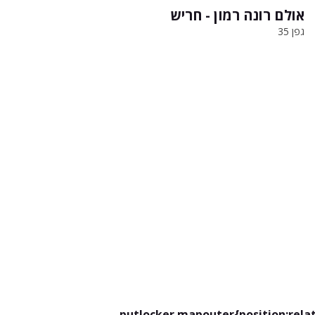
אולם רונה רמון - חריש
גפן 35
putlocker.mapouter{position:relat