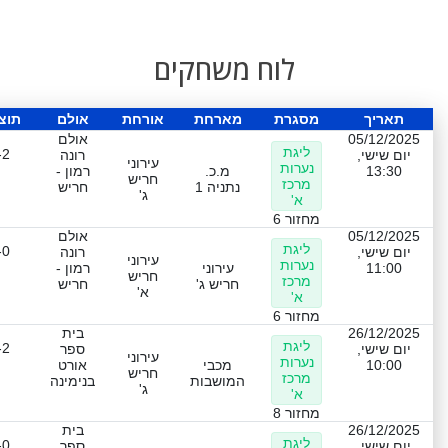
לוח משחקים
תאריך
מסגרת
מארחת
אורחת
אולם
תוצ
05/12/2025
אולם
ליגת
-2
יום שישי,
רונה
עירוני
נערות
13:30
מ.כ.
רמון -
חריש
מרכז
נתניה 1
חריש
ג'
א'
מחזור 6
05/12/2025
אולם
ליגת
-0
יום שישי,
רונה
עירוני
נערות
11:00
עירוני
רמון -
חריש
מרכז
חריש ג'
חריש
א'
א'
מחזור 6
26/12/2025
בית
ליגת
-2
יום שישי,
ספר
עירוני
נערות
10:00
מכבי
אורט
חריש
מרכז
המושבות
בנימינה
ג'
א'
מחזור 8
26/12/2025
בית
ליגת
-0
יום שישי,
ספר