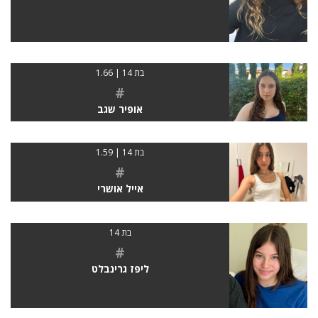
בת 14 | 1.66
#
אופיר שגב
בת 14 | 1.59
#
אייל אושרי
בת 14
#
ליפז גרינבלט