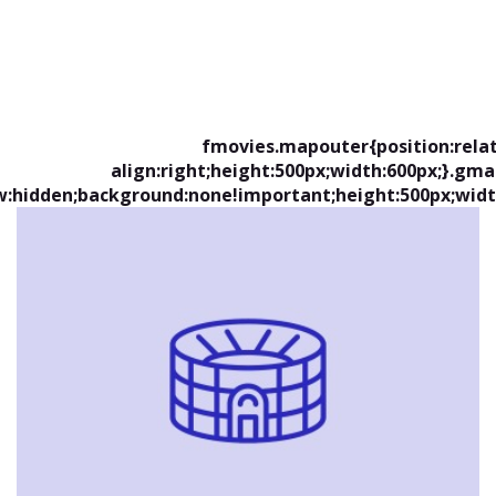
fmovies.mapouter{position:relat
align:right;height:500px;width:600px;}.gm
w:hidden;background:none!important;height:500px;widt