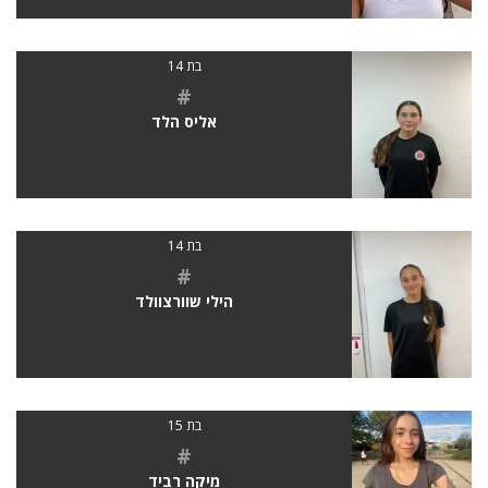
בת 14
#
אליס הלד
בת 14
#
הילי שוורצוולד
בת 15
#
מיקה רביד