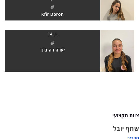
#
Kfir Doron
בת 14
#
יערה דה בוני
צוות מקצועי
שחף יובל
מדריך