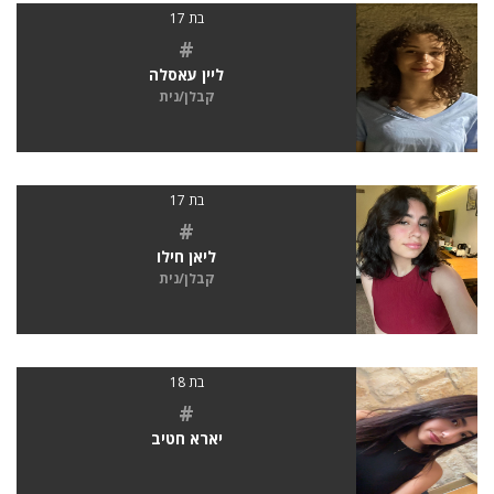
בת 17
#
ליין עאסלה
קבלן/נית
בת 17
#
ליאן חילו
קבלן/נית
בת 18
#
יארא חטיב