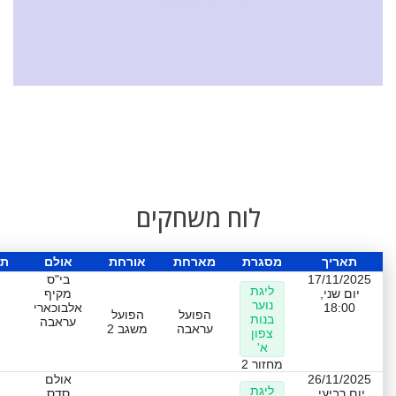
לוח משחקים
תאריך
מסגרת
מארחת
אורחת
אולם
תו
17/11/2025
בי"ס
ליגת
יום שני,
מקיף
נוער
18:00
אלבוכארי
הפועל
הפועל
בנות
עראבה
עראבה
משגב 2
צפון
א'
מחזור 2
26/11/2025
אולם
ליגת
יום רביעי,
סדס