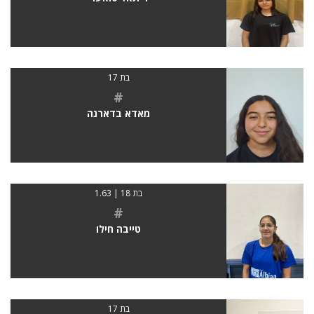
בת 17
#
מאדא בדארנה
בת 18 | 1.63
#
טייבה חילו
בת 17