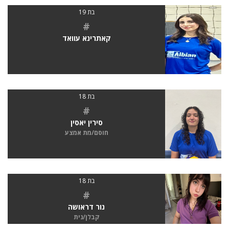
בת 19
#
קאתרינא עוואד
בת 18
#
סירין יאסין
חוסם/מת אמצע
בת 18
#
נור דראושה
קבלן/נית