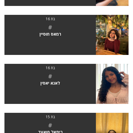
בת 16
#
רמאס חוסיין
בת 16
#
לאנא יאסין
בת 15
#
ריתאל סואעד