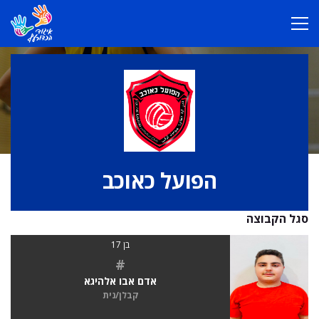
הפועל כאוכב
סגל הקבוצה
בן 17
#
אדם אבו אלהיגא
קבלן/נית