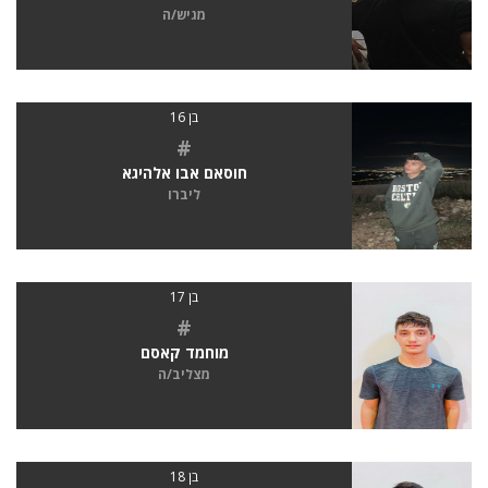
מגיש/ה
בן 16
#
חוסאם אבו אלהיגא
ליברו
בן 17
#
מוחמד קאסם
מצליב/ה
בן 18