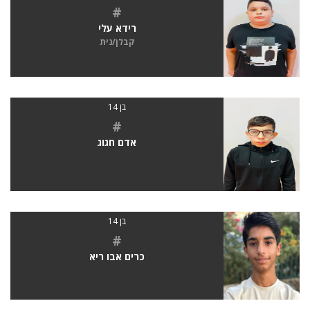
#
רידא עלי
קבלן/נית
בן 14
#
אדם חגוג
בן 14
#
כרים אבו ריא