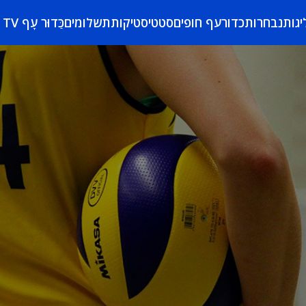
יגות
נבחרות
כדורעף חופים
סטטיסטיקות
תשלומים
כַּדוּר עָף TV