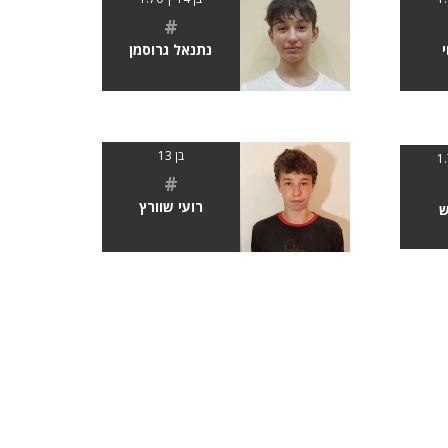
#
נתנאל גרוסמן
י
בן 13
#
רועי שוורץ
ש