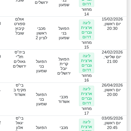
בני
שובל
ירושלים
דרום
שמעון
מחזור
14
15/02/2026
אולם
ליגה
3
יום ראשון,
ספורט
ארצית
20:30
הפועל
מכבי
קיבוץ
גברים
בני
ראשון
שובל
דרום
שמעון
לציון 2
מחזור
15
24/02/2026
ביה"ס
ליגה
0
יום שלישי,
תל"י
הפועל
ארצית
21:00
הפועל
גאולים
קרית
גברים
בני
ירושלים
יובל
דרום
שמעון
ירושלים
מחזור
16
26/04/2026
בי"ס
ליגה
1
יום ראשון,
מקיף ב
ארצית
20:00
הפועל
אשדוד
מכבי
גברים
בני
אשדוד
דרום
שמעון
מחזור
17
03/05/2026
בי"ס
ליגה
2
יום ראשון,
יגאל
ארצית
20:45
מכבי
הפועל
אלון