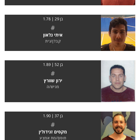
בן 29 | 1.78
#
איתי גלאון
קבלן/נית
בן 52 | 1.89
#
ירון שוורץ
מגיש/ה
בן 37 | 1.90
#
מקסים זגידולין
חוסם/מת אמצע