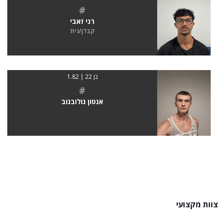
#
רני זאבי
קבלן/נית
בן 22 | 1.82
#
אנטון גולובנוב
צוות מקצועי