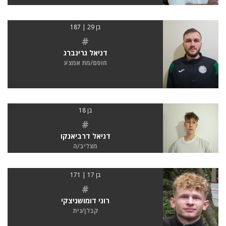
בן 29 | 187
#
דניאל גרינברג
חוסם/מת אמצע
בן 18
#
דניאל דרביאנקו
מצליב/ה
בן 17 | 171
#
רוני דומושניצקי
קבלן/נית