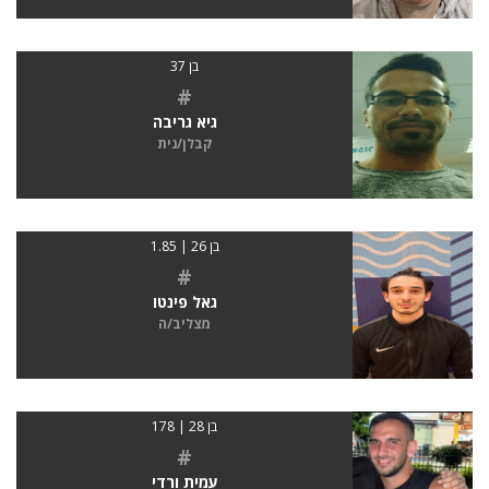
בן 37
#
גיא גריבה
קבלן/נית
בן 26 | 1.85
#
גאל פינטו
מצליב/ה
בן 28 | 178
#
עמית ורדי