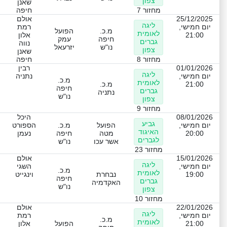
צפון
שאנן
מחזור 7
חיפה
25/12/2025
אולם
ליגה
יום חמישי,
רמת
מ.כ.
הפועל
לאומית
21:00
אלון
חיפה
עמק
גברים
נווה
נו"ש
יזרעאל
צפון
שאנן
מחזור 8
חיפה
01/01/2026
רבין
ליגה
יום חמישי,
נתניה
מ.כ.
לאומית
21:00
מ.כ.
חיפה
גברים
נתניה
נו"ש
צפון
מחזור 9
08/01/2026
היכל
גביע
יום חמישי,
הפועל
מ.כ.
הספורט
האיגוד
20:00
מטה
חיפה
נעמן
לגברים
אשר עכו
נו"ש
מחזור 23
15/01/2026
אולם
ליגה
יום חמישי,
השגי
מ.כ.
לאומית
19:00
נבחרת
וינגייט
חיפה
גברים
האקדמיה
נו"ש
צפון
מחזור 10
22/01/2026
אולם
ליגה
יום חמישי,
רמת
מ.כ.
לאומית
21:00
הפועל
אלון