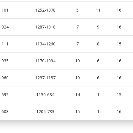
1.101
1252-1378
5
11
16
1.024
1287-1318
7
9
16
1.111
1134-1260
7
8
15
0.935
1170-1094
10
6
16
0.960
1237-1187
10
6
16
0.595
1150-684
14
1
15
0.608
1205-733
15
1
16