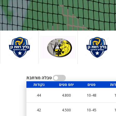
טבלה מורחבת
דות
סטים
יחס סטים
נקודות
44
4.800
10-48
42
4.500
10-45