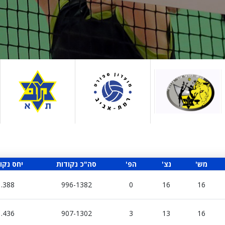
'מש
'נצ
'הפ
סה"כ נקודות
יחס נקו
1.388
996-1382
0
16
16
1.436
907-1302
3
13
16