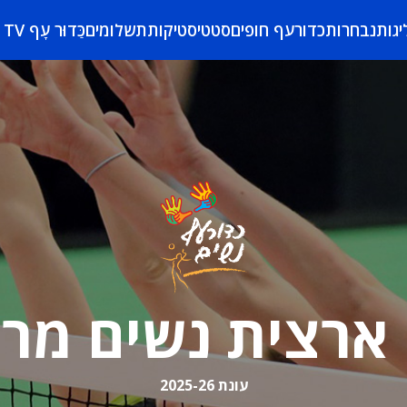
יגות
נבחרות
כדורעף חופים
סטטיסטיקות
תשלומים
כַּדוּר עָף TV
ארצית נשים מרכ
עונת 2025-26