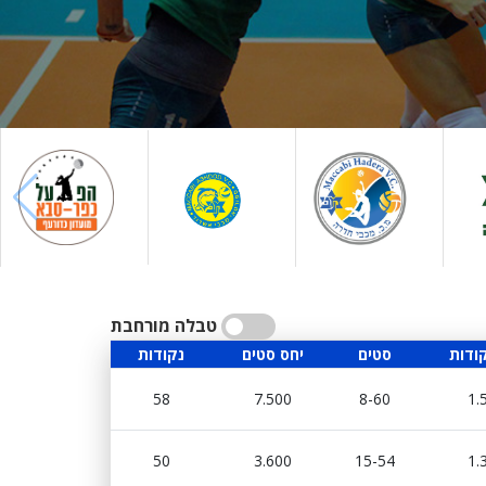
טבלה מורחבת
קודות
סטים
יחס סטים
נקודות
58
7.500
8-60
1.
50
3.600
15-54
1.