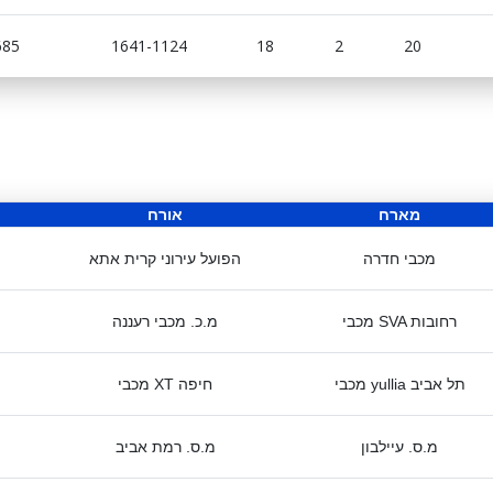
685
1641-1124
18
2
20
מארח
אורח
מכבי חדרה
הפועל עירוני קרית אתא
מכבי SVA רחובות
מ.כ. מכבי רעננה
מכבי yullia תל אביב
מכבי XT חיפה
מ.ס. עיילבון
מ.ס. רמת אביב