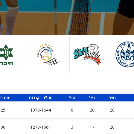
'מש
'נצ
'הפ
סה"כ נקודות
יחס נ
525
1078-1644
0
20
20
300
1278-1661
3
17
20