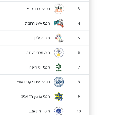
3
הפועל כפר סבא
4
מכבי SVA רחובות
5
מ.ס. עיילבון
6
מ.כ. מכבי רעננה
7
מכבי XT חיפה
8
הפועל עירוני קרית אתא
9
מכבי yullia תל אביב
10
מ.ס. רמת אביב