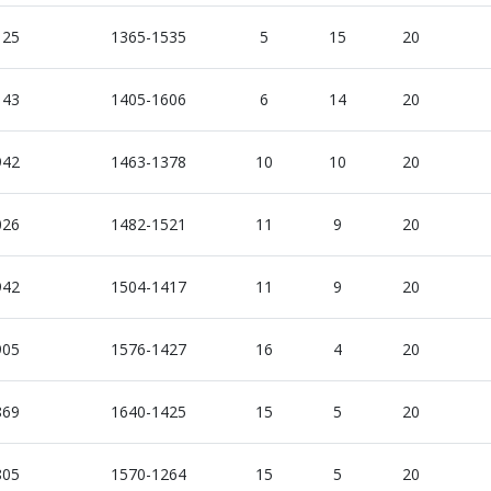
125
1365-1535
5
15
20
143
1405-1606
6
14
20
942
1463-1378
10
10
20
026
1482-1521
11
9
20
942
1504-1417
11
9
20
905
1576-1427
16
4
20
869
1640-1425
15
5
20
805
1570-1264
15
5
20