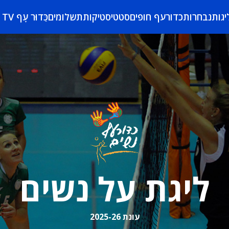
יגות
נבחרות
כדורעף חופים
סטטיסטיקות
תשלומים
כַּדוּר עָף TV
ליגת על נשים
עונת 2025-26