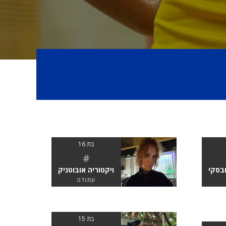
בת 16
#
ובסקי
ויקטוריה אובוטניק
עתודה
בת 15