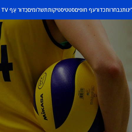
יגות
נבחרות
כדורעף חופים
סטטיסטיקות
תשלומים
כַּדוּר עָף TV