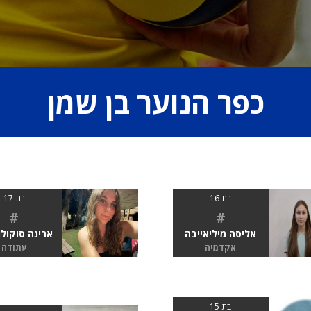
כפר הנוער בן שמן
בת 16
בת 17
#
#
אליסה מיליאייבה
ארינה סוקול
אקדמיה
עתודה
בת 15