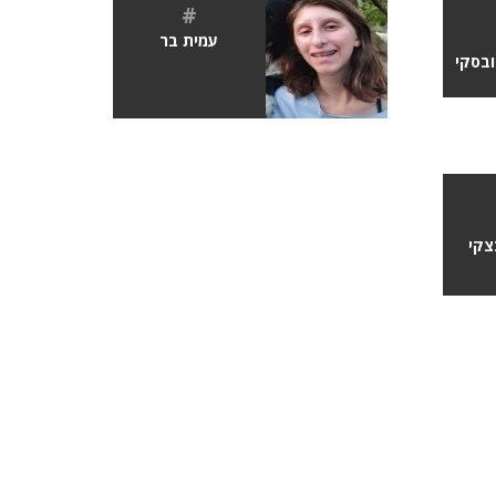
#
עמית בר
ובסקי
צקי