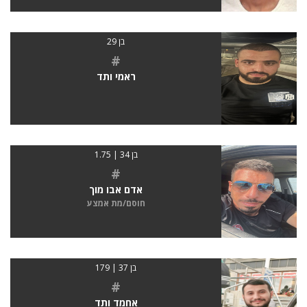
בן 29
#
ראמי ותד
בן 34 | 1.75
#
אדם אבו מוך
חוסם/מת אמצע
בן 37 | 179
#
אחמד ותד