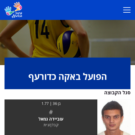
הפועל באקה כדורעף
סגל הקבוצה
בן 36 | 1.77
#
עוביידה גמאל
קבלן/נית