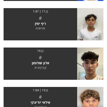
בן 17 | 1.87
#
ריף ימין
מגיש/ה
בן 16
#
אלון שולומון
קבלן/נית
בן 19 | 1.84
#
אילאי יודיצקי