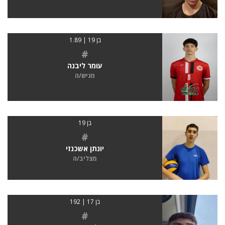
בן 19 | 1.89
#
עומר ליבנה
מגיש/ה
בן 19
#
יונתן אשכנזי
מצליב/ה
בן 17 | 192
#