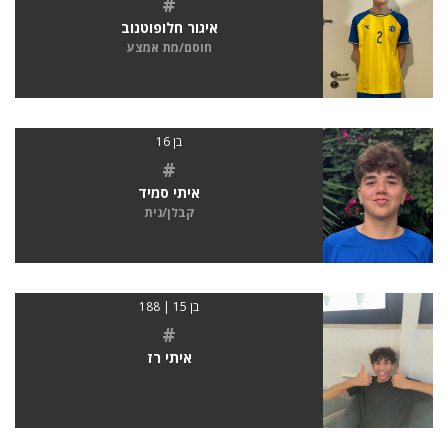
#
איגור חלופוטנוב
חוסם/מת אמצע
בן 16
#
איתי סמיד
קבלן/נית
בן 15 | 188
#
איתי רז