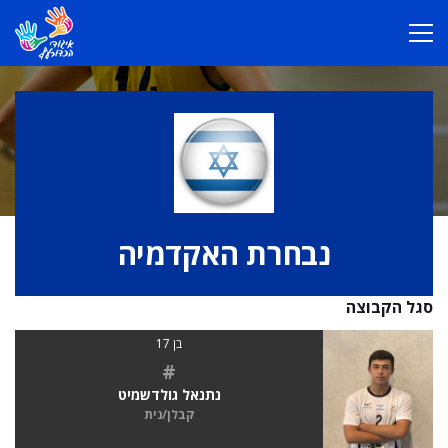
נבחרת האקדמיה
סגל הקבוצה
בן 17
#
נתנאל גולדשמיט
קבלן/נית