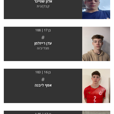
אלון שטיינר
קבלן/נית
בן 17 | 188
#
עדן רייזלמן
מצליב/ה
בן 16 | 183
#
אסף ליבנה