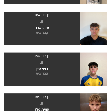
בן 15 | 184
#
אדם ארד
קבלן/נית
בן 16 | 194
#
רועי פיין
קבלן/נית
בן 15 | 165
#
עמית פלג