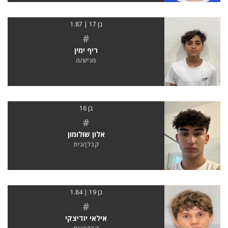
בן 17 | 1.87
#
ריף ימין
מגיש/ה
בן 16
#
אלון שולומון
קבלן/נית
בן 19 | 1.84
#
אילאי יודיצקי