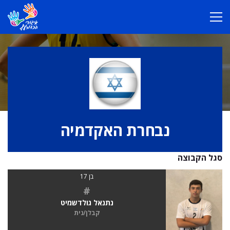
נבחרת האקדמיה
סגל הקבוצה
בן 17
#
נתנאל גולדשמיט
קבלן/נית