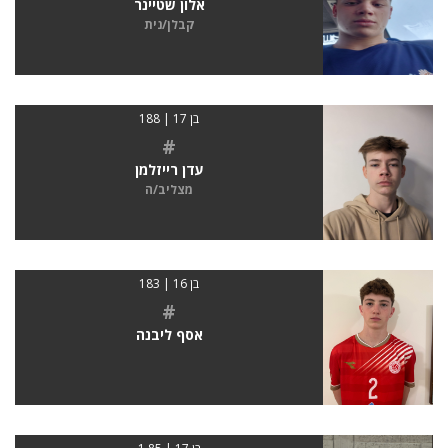
אלון שטיינר
קבלן/נית
בן 17 | 188
#
עדן רייזלמן
מצליב/ה
בן 16 | 183
#
אסף ליבנה