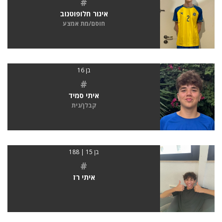
#
איגור חלופוטנוב
חוסם/מת אמצע
בן 16
#
איתי סמיד
קבלן/נית
בן 15 | 188
#
איתי רז