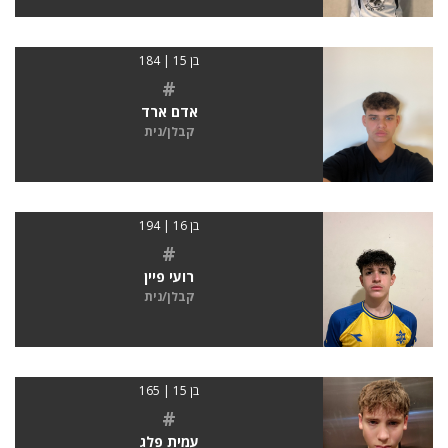
בן 15 | 184
#
אדם ארד
קבלן/נית
בן 16 | 194
#
רועי פיין
קבלן/נית
בן 15 | 165
#
עמית פלג