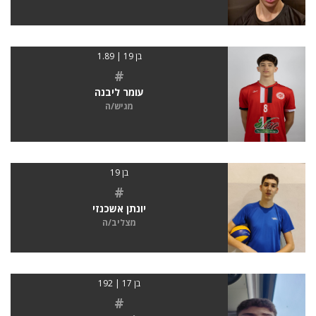
בן 19 | 1.89
#
עומר ליבנה
מגיש/ה
בן 19
#
יונתן אשכנזי
מצליב/ה
בן 17 | 192
#