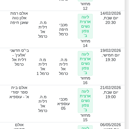
מחזור
12
14/02/2026
אולם רמת
ליגה
יום שבת,
אלון נווה
ארצית
20:30
מ.ה.
שאנן חיפה
מכבי
נשים
דלית
חיפה
צפון
אל
כרמל
ב'
כרמל
מחזור
14
19/02/2026
בי"ס חדשני
ליגה
יום חמישי,
'אלעין' -
ארצית
19:30
מ.ה.
מ.ה
דלית אל
נשים
דלית
דלית
כרמל
צפון
אל
אל
ב'
כרמל
כרמל 1
מחזור
16
21/02/2026
אולם בית
ליגה
יום שבת,
ספר יסודי
ארצית
19:00
מ.ה.
א' - עוספיא
מכבי
נשים
דלית
עוספיא
צפון
אל
05
ב'
כרמל
מחזור
15
06/05/2026
אולם
ליגה