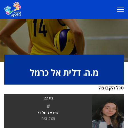
מ.ה. דלית אל כרמל
סגל הקבוצה
בת 22
#
שיראז חלבי
מצליב/ה