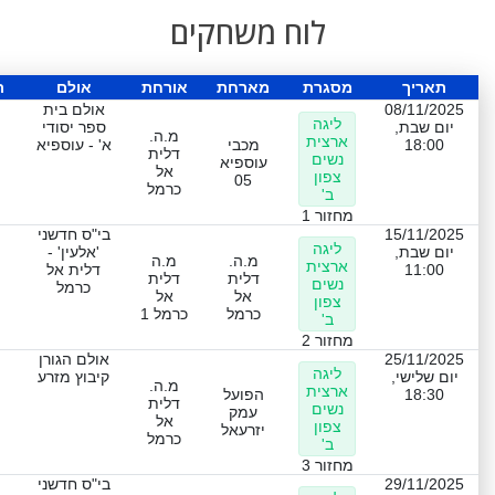
לוח משחקים
תאריך
מסגרת
מארחת
אורחת
אולם
ת
08/11/2025
אולם בית
ליגה
יום שבת,
ספר יסודי
מ.ה.
ארצית
18:00
מכבי
א' - עוספיא
דלית
נשים
עוספיא
אל
צפון
05
כרמל
ב'
מחזור 1
15/11/2025
בי"ס חדשני
ליגה
יום שבת,
'אלעין' -
מ.ה.
מ.ה
ארצית
11:00
דלית אל
דלית
דלית
נשים
כרמל
אל
אל
צפון
כרמל
כרמל 1
ב'
מחזור 2
25/11/2025
אולם הגורן
ליגה
יום שלישי,
קיבוץ מזרע
מ.ה.
ארצית
18:30
הפועל
דלית
נשים
עמק
אל
צפון
יזרעאל
כרמל
ב'
מחזור 3
29/11/2025
בי"ס חדשני