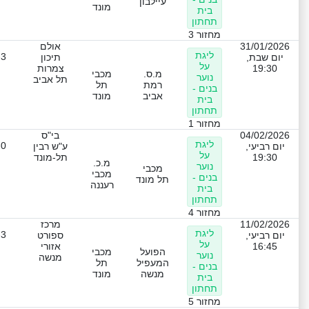
עיילבון
מונד
בית
תחתון
מחזור 3
31/01/2026
אולם
ליגת
-3
יום שבת,
תיכון
על
19:30
צמרות
מ.ס.
מכבי
נוער
תל אביב
רמת
תל
בנים -
אביב
מונד
בית
תחתון
מחזור 1
04/02/2026
בי"ס
ליגת
-0
יום רביעי,
ע"ש רבין
על
19:30
תל-מונד
מ.כ.
נוער
מכבי
מכבי
בנים -
תל מונד
רעננה
בית
תחתון
מחזור 4
11/02/2026
מרכז
ליגת
-3
יום רביעי,
ספורט
על
16:45
אזורי
הפועל
מכבי
נוער
מנשה
המעפיל
תל
בנים -
מנשה
מונד
בית
תחתון
מחזור 5