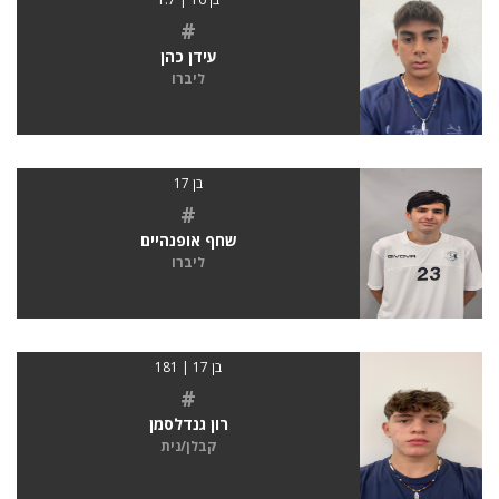
#
עידן כהן
ליברו
בן 17
#
שחף אופנהיים
ליברו
בן 17 | 181
#
רון גנדלסמן
קבלן/נית