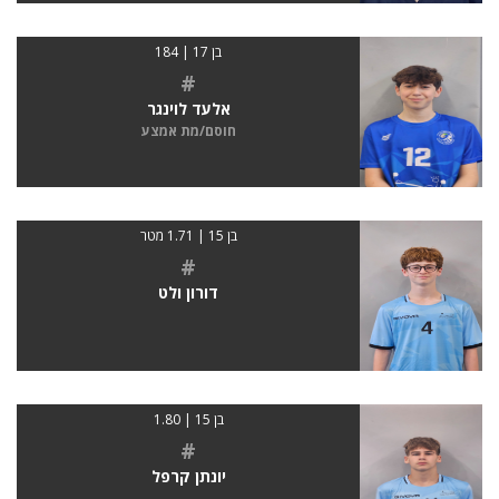
בן 17 | 184
#
אלעד לוינגר
חוסם/מת אמצע
בן 15 | 1.71 מטר
#
דורון ולט
בן 15 | 1.80
#
יונתן קרפל