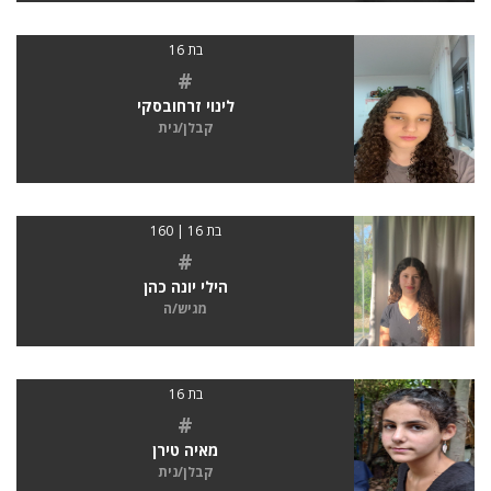
בת 16
#
לינוי זרחובסקי
קבלן/נית
בת 16 | 160
#
הילי יונה כהן
מגיש/ה
בת 16
#
מאיה טירן
קבלן/נית