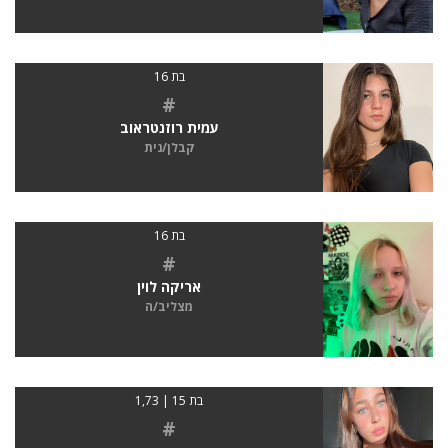
בת 16
#
עמית רוזנטראוב
קבלן/נית
בת 16
#
אריקה לוין
מצליב/ה
בת 15 | 1,73
#