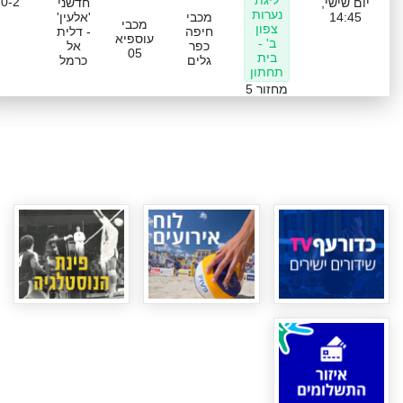
ליגת
0-2
יום שישי,
חדשני
נערות
14:45
מכבי
'אלעין'
מכבי
צפון
חיפה
- דלית
עוספיא
ב' -
כפר
אל
05
בית
גלים
כרמל
תחתון
מחזור 5