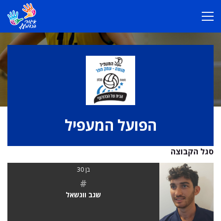
הפועל המעפיל
סגל הקבוצה
בן 30
#
שגב ווגשאל