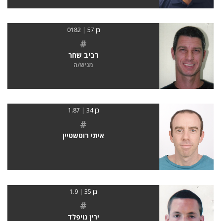
בן 57 | 0182
#
רביב שחר
מגיש/ה
בן 34 | 1.87
#
איתי רוטשטיין
בן 35 | 1.9
#
ירין נויפלד