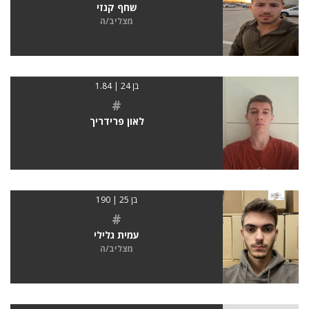
שחף קנזי
מצליב/ה
בן 24 | 1.84
#
לאון פרידריך
בן 25 | 190
#
עמית גלילי
מצליב/ה