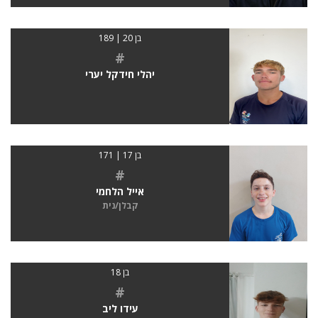
בן 20 | 189
#
יהלי חידקל יערי
בן 17 | 171
#
אייל הלחמי
קבלן/נית
בן 18
#
עידו ליב