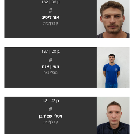
בן 36 | 182
#
אור ליטיג
קבלן/נית
בן 20 | 187
#
מעיין אגם
מצליב/ה
בן 42 | 1.8
#
ויטלי שצ'רבן
קבלן/נית