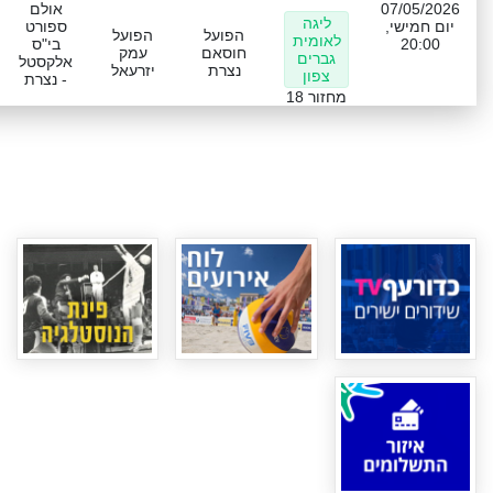
07/05/2026
אולם
ליגה
יום חמישי,
ספורט
הפועל
הפועל
לאומית
20:00
בי"ס
חוסאם
עמק
גברים
אלקסטל
נצרת
יזרעאל
צפון
- נצרת
מחזור 18