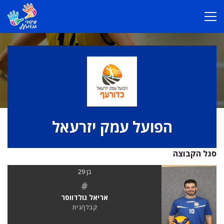
הפועל עמק יזרעאל
סגל הקבוצה
בן 29
#
אריאל גולדווסר
קבלן/נית