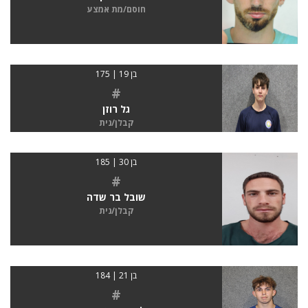
חוסם/מת אמצע
בן 19 | 175
#
גל רוזן
קבלן/נית
בן 30 | 185
#
שובל בר שדה
קבלן/נית
בן 21 | 184
#