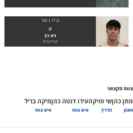
בן 17 | 182
#
גיא כץ
קבלן/נית
צוות מקצועי
מתן כהן
שי סויקה
עידו דנטה כהן
מיקה בריל
מאמן
מדריך
איש צוות
איש צוות