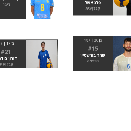
פלג אשל
ליברו
קבלן/נית
בן 20 | 187
בן 17 | 1.7
#15
#21
שחר בורשטיין
דורון בודנ
מגיש/ה
קבלן/נית