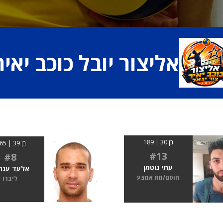
אליצור יובל כוכב יאיר
בן 30 | 189
בן 39 | 1.65
#13
#8
עתי גוטמן
אלעד ענת
חוסם/מת אמצע
ליברו