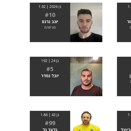
בן 2026 | 1.92
#10
טר
יוגב גרנט
מגיש/ה
בן 24 | 192
#5
יובל נמדר
בן 43 | 1.86
#99
רינגל
גלעד גל