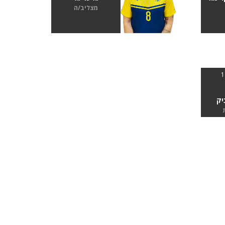
מצליב/ה
יק