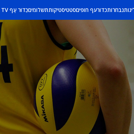
יגות
נבחרות
כדורעף חופים
סטטיסטיקות
תשלומים
כַּדוּר עָף TV