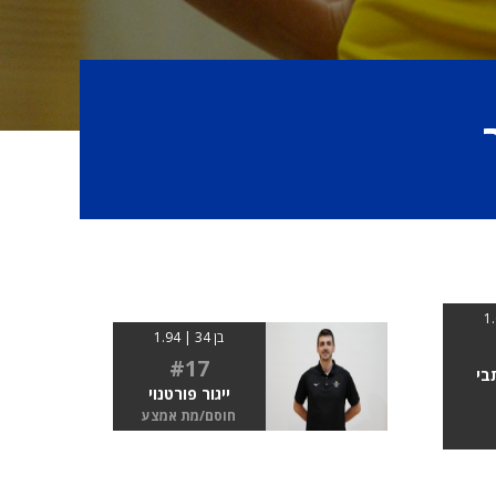
בן 34 | 1.94
#17
בי
ייגור פורטנוי
חוסם/מת אמצע