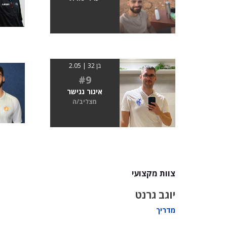
בן 32 | 2.05
#9
איגור גנישר
מצליב/ה
צוות מקצועי
יוגב גרנט
מדריך