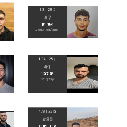
בן 29 | 1.8
#7
אור חן
חוסם/מת אמצע
בן 25 | 1.94
#1
ים לבון
קבלן/נית
בן 23 | 178
#80
ערד פורת